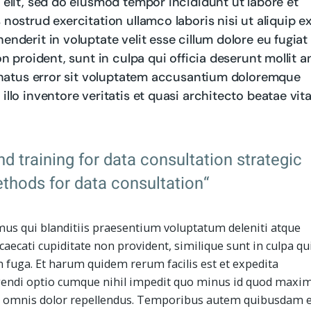
elit, sed do eiusmod tempor incididunt ut labore et
ostrud exercitation ullamco laboris nisi ut aliquip e
nderit in voluptate velit esse cillum dolore eu fugiat
n proident, sunt in culpa qui officia deserunt mollit 
e natus error sit voluptatem accusantium doloremque
llo inventore veritatis et quasi architecto beatae vit
nd training for data consultation strategic
thods for data consultation“
mus qui blanditiis praesentium voluptatum deleniti atque
caecati cupiditate non provident, similique sunt in culpa qu
m fuga. Et harum quidem rerum facilis est et expedita
ligendi optio cumque nihil impedit quo minus id quod maxi
, omnis dolor repellendus. Temporibus autem quibusdam e