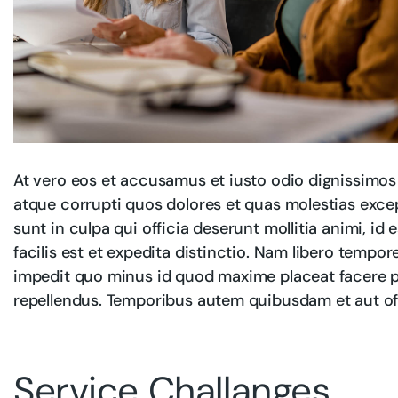
At vero eos et accusamus et iusto odio dignissimos
atque corrupti quos dolores et quas molestias excep
sunt in culpa qui officia deserunt mollitia animi, i
facilis est et expedita distinctio. Nam libero tempo
impedit quo minus id quod maxime placeat facere 
repellendus. Temporibus autem quibusdam et aut offi
Service Challanges