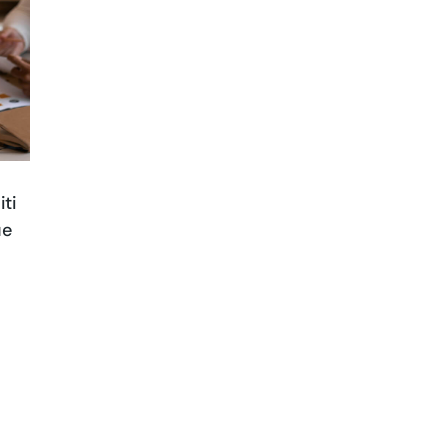
iti
ue