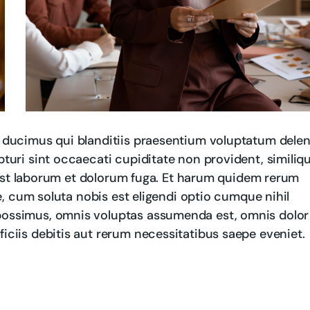
 ducimus qui blanditiis praesentium voluptatum delen
turi sint occaecati cupiditate non provident, similiq
d est laborum et dolorum fuga. Et harum quidem rerum
re, cum soluta nobis est eligendi optio cumque nihil
possimus, omnis voluptas assumenda est, omnis dolor
ciis debitis aut rerum necessitatibus saepe eveniet.