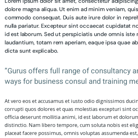
Lorem ipsum dolor sit amet, consectetur adipiscing 
dolore magna aliqua. Ut enim ad minim veniam, quis n
commodo consequat. Duis aute irure dolor in reprehe
nulla pariatur. Excepteur sint occaecat cupidatat no
id est laborum. Sed ut perspiciatis unde omnis ist
laudantium, totam rem aperiam, eaque ipsa quae ab i
dicta sunt explicabo.
”Gurus offers full range of consultancy a
ways for business consul and training me
At vero eos et accusamus et iusto odio dignissimos duci
corrupti quos dolores et quas molestias excepturi sint oc
officia deserunt mollitia animi, id est laborum et doloru
distinctio. Nam libero tempore, cum soluta nobis est e
placeat facere possimus, omnis voluptas assumenda est