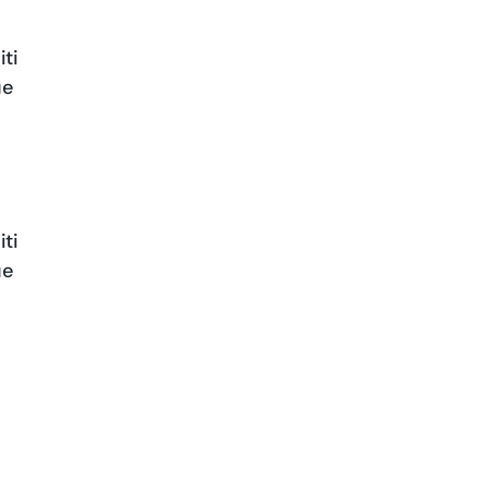
iti
ue
iti
ue