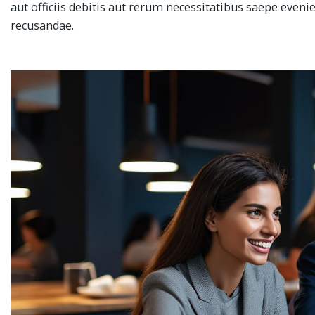
aut officiis debitis aut rerum necessitatibus saepe eveni
recusandae.