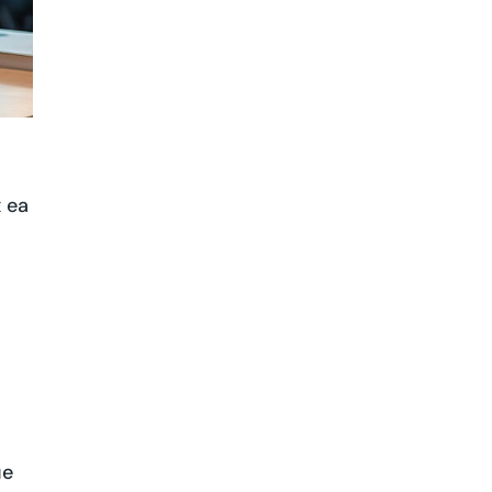
x ea
ue