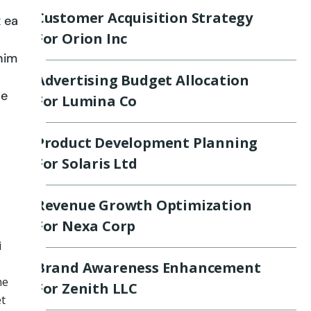
Customer Acquisition Strategy
x ea
For Orion Inc
anim
Advertising Budget Allocation
ae
For Lumina Co
Product Development Planning
For Solaris Ltd
Revenue Growth Optimization
For Nexa Corp
i
Brand Awareness Enhancement
me
For Zenith LLC
t